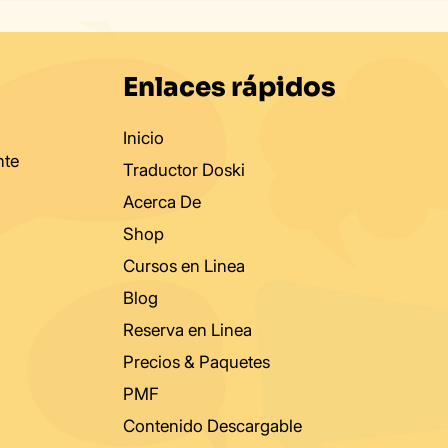
on la Emoción del
al Estilo Doski
undial
Código para A
Mejor
Enlaces rápidos
Inicio
nte
Traductor Doski
Acerca De
Shop
Cursos en Linea
Blog
Reserva en Linea
Precios & Paquetes
PMF
Contenido Descargable