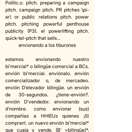
Politic.o. pitch. preparing a campaign 
pitch. campaign pitch. PR pitches \pi-
ar\ or public relations pitch. power 
pitch. pitching powerful penthouse 
publicity (P3). el powerlifting pitch. 
quick-tel-pitch that sells...
envionando a los tiburones
estamos envionando nuestro 
bi'mercial* o bilingüe comercial a BCs. 
envión bi'mercial. enviónalo. envión 
comercializador o, de mercadeo. 
envión D'elevador bilingüe. un envión 
de 30-segundos. ¿tiene-envión?. 
envión D'vendedor. envionando un 
d'nombre. como envionar (sus) 
compañías a HHIEUs quienes ¡Sí 
compran!. un nuevo envión bi'mercial* 
que cuaja y vende. (B' =bilingüe)*. 