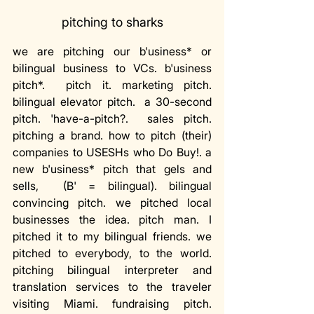
pitching to sharks
we are pitching our b'usiness* or 
bilingual business to VCs. b'usiness 
pitch*.  pitch it. marketing pitch. 
bilingual elevator pitch.  a 30-second 
pitch. 'have-a-pitch?.  sales pitch. 
pitching a brand. how to pitch (their) 
companies to USESHs who Do Buy!. a 
new b'usiness* pitch that gels and 
sells,  (B' = bilingual). bilingual  
convincing pitch. we pitched local 
businesses the idea. pitch man. I 
pitched it to my bilingual friends. we 
pitched to everybody, to the world. 
pitching bilingual interpreter and 
translation services to the traveler 
visiting Miami. fundraising pitch. 