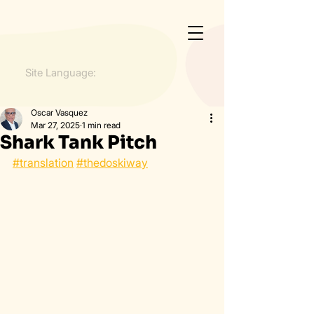
Site Language:
Oscar Vasquez
Mar 27, 2025
1 min read
Shark Tank Pitch
#translation
#thedoskiway