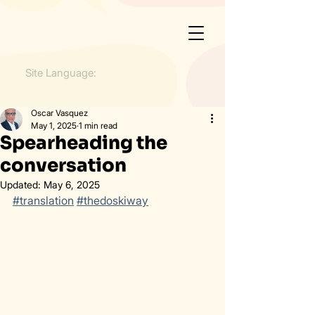
Site Language:
Oscar Vasquez
May 1, 2025
1 min read
Spearheading the
conversation
Updated:
May 6, 2025
#translation
#thedoskiway